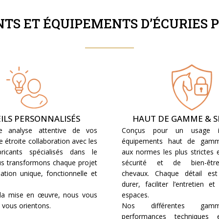
S ET ÉQUIPEMENTS D’ÉCURIES 
ILS PERSONNALISÉS
HAUT DE GAMME & S
 analyse attentive de vos
Conçus pour un usage in
e étroite collaboration avec les
équipements haut de gamm
bricants spécialisés dans le
aux normes les plus strictes
s transformons chaque projet
sécurité et de bien-êt
lation unique, fonctionnelle et
chevaux. Chaque détail es
durer, faciliter l’entretien e
 la mise en œuvre, nous vous
espaces.
t vous orientons.
Nos différentes gamm
performances techniques 