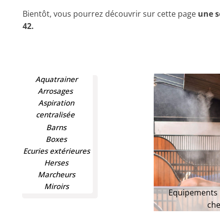
Bientôt, vous pourrez découvrir sur cette page
une s
42.
Aquatrainer
Arrosages
Aspiration
centralisée
Barns
Boxes
Ecuries extérieures
Herses
Marcheurs
Miroirs
Equipements 
ts en France et en Europe
ch