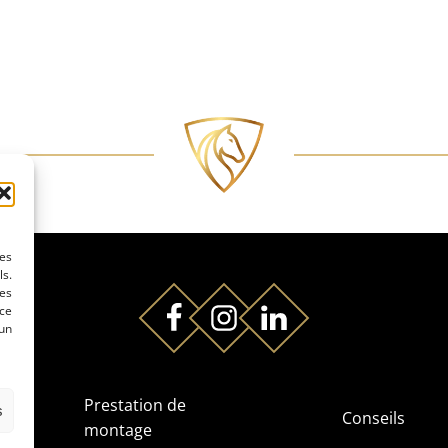
les
ls.
es
 ce
 un
es
Prestation de
s
Conseils
montage