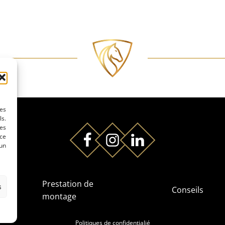
les
ls.
es
 ce
 un
es
Prestation de
s
Conseils
montage
Politiques de confidentialié