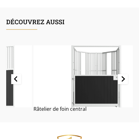
DÉCOUVREZ AUSSI
Râtelier de foin central
P
…