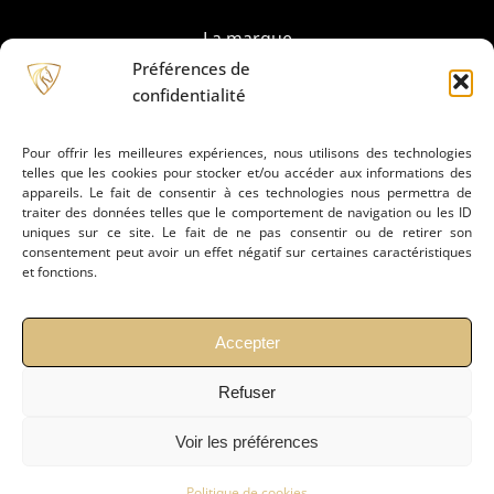
La marque
Préférences de
confidentialité
Partenaires
Pour offrir les meilleures expériences, nous utilisons des technologies
telles que les cookies pour stocker et/ou accéder aux informations des
Prestation de montage
appareils. Le fait de consentir à ces technologies nous permettra de
traiter des données telles que le comportement de navigation ou les ID
uniques sur ce site. Le fait de ne pas consentir ou de retirer son
Conseils
consentement peut avoir un effet négatif sur certaines caractéristiques
et fonctions.
Actualités
Accepter
Refuser
Contact
Voir les préférences
Mentions légales
Politiques de confidentialié
Politique de cookies