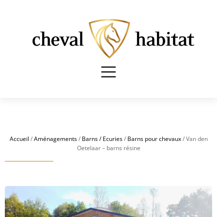
Accueil
/
Aménagements
/
Barns / Ecuries
/
Barns pour chevaux
/ Van den
Oetelaar – barns résine