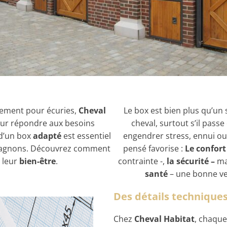
pement pour écuries,
Cheval
Le box est bien plus qu’un s
pour répondre aux besoins
cheval, surtout s’il pass
 d’un box
adapté
est essentiel
engendrer stress, ennui o
agnons. Découvrez comment
pensé favorise :
Le confort
à leur
bien-être
.
contrainte -,
la sécurité –
ma
santé
– une bonne ven
Des détails techniques
Chez
Cheval Habitat
, chaque