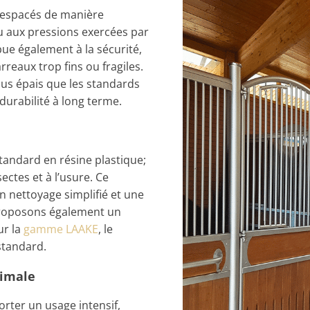
t espacés de manière
u aux pressions exercées par
ue également à la sécurité,
reaux trop fins ou fragiles.
lus épais que les standards
durabilité à long terme.
andard en résine plastique;
ectes et à l’usure. Ce
un nettoyage simplifié et une
proposons également un
ur la
gamme LAAKE
, le
standard.
ximale
rter un usage intensif,