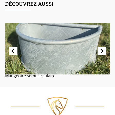
DÉCOUVREZ AUSSI
Mangeoire semi-circulaire
S