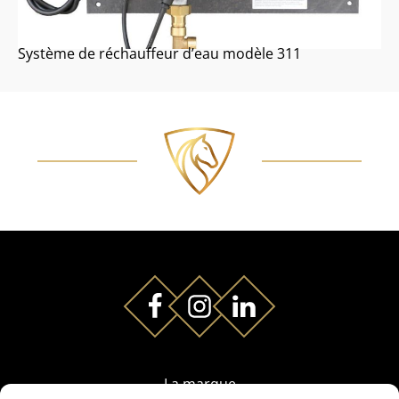
Système de réchauffeur d’eau modèle 311
A
La marque